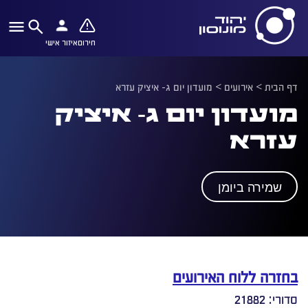
חירום
איזור אישי
דף הבית
>
אירועים
>
מועדון יום ג- איציק עזרא
מועדון יום ג- איציק
עזרא
שמירה ביומן
בחזרה ללוח האירועים
סדורי: 21882