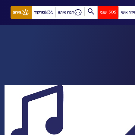
יזור אישי
SOS ישובי
דברו איתנו
מוקד
חירום