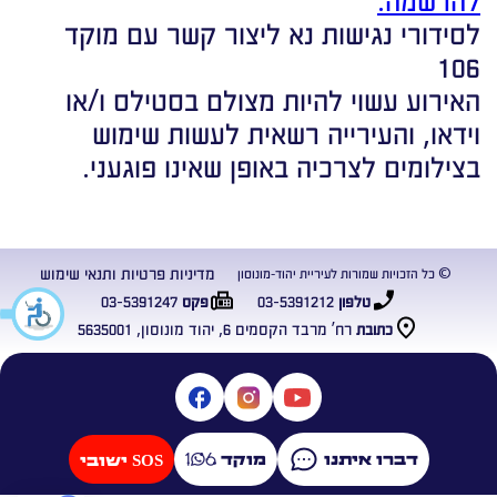
לסידורי נגישות נא ליצור קשר עם מוקד
106
האירוע עשוי להיות מצולם בסטילס ו/או
וידאו, והעירייה רשאית לעשות שימוש
בצילומים לצרכיה באופן שאינו פוגעני.
מדיניות פרטיות ותנאי שימוש
© כל הזכויות שמורות לעיריית יהוד-מונוסון
03-5391247
03-5391212
טלפון
פקס
רח’ מרבד הקסמים 6, יהוד מונוסון, 5635001
כתובת
דברו איתנו
מוקד
SOS ישובי