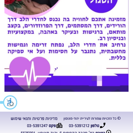
מדיניות פרטיות ותנאי שימוש
© כל הזכויות שמורות לעיריית יהוד-מונוסון
03-5391247
03-5391212
טלפון
פקס
רח’ מרבד הקסמים 6, יהוד מונוסון, 5635001
כתובת