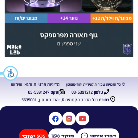
מדיניות פרטיות ותנאי שימוש
© כל הזכויות שמורות לעיריית יהוד-מונוסון
03-5391247
03-5391212
טלפון
פקס
רח’ מרבד הקסמים 6, יהוד מונוסון, 5635001
כתובת
דברו איתנו
מוקד
SOS ישובי