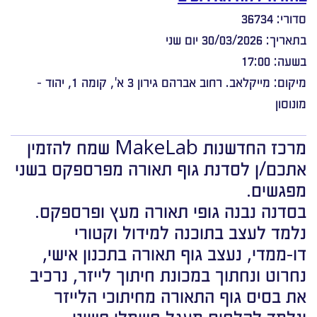
סדורי: 36734
בתאריך: 30/03/2026 יום שני
בשעה: 17:00
מיקום: מייקלאב. רחוב אברהם גירון 3 א', קומה 1, יהוד -
מונוסון
מרכז החדשנות MakeLab שמח להזמין
אתכם/ן לסדנת גוף תאורה מפרספקס בשני
מפגשים.
בסדנה נבנה גופי תאורה מעץ ופרספקס.
נלמד לעצב בתוכנה למידול וקטורי
דו-ממדי, נעצב גוף תאורה בתכנון אישי,
נחרוט ונחתוך במכונת חיתוך לייזר, נרכיב
את בסיס גוף התאורה מחיתוכי הלייזר
ונלמד להלחים מעגל חשמלי פשוט.