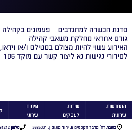
סדנת הכשרה למתנדבים – פעמונים בקהילה
גורם אחראי מחלקת משאבי קהילה
האירוע עשוי להיות מצולם בסטילס ו/או וידאו,
לסידורי נגישות נא ליצור קשר עם מוקד 106
התחדשות
שירות
פיתוח
ק
עירונית
לעסקים
עירוני
רח’ מרבד הקסמים 6, יהוד מונוסון, 5635001
91212
כתובת
טלפון