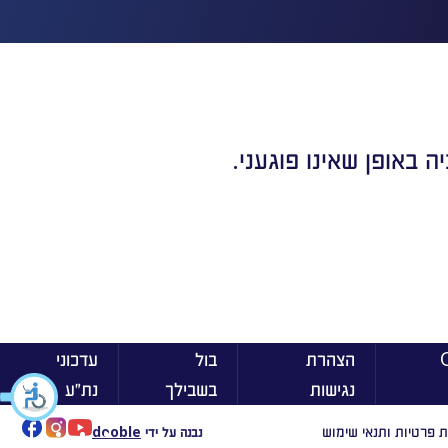
 באופן שאינו פוגעני.
ן On
הצהרת
בול
עדכוני
נגישות
בשבילך
נת״ע
ת פרטיות ותנאי שימוש
נבנה על ידי
dooble