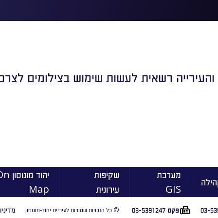
 והעירייה רשאית לעשות שימוש בצילומים לצרכיה
מערכת
שקיפות
יהוד מונוסו
הילה
GIS
עירונית
Map
03-53
03-5391247
מדיניו
פקס
© כל הזכויות שמורות לעיריית יהוד-מונוסון