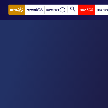
יזור אישי
SOS ישובי
דברו איתנו
מוקד
חירום