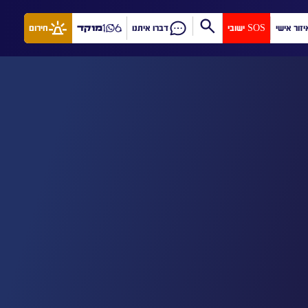
יזור אישי
SOS ישובי
דברו איתנו
מוקד
חירום