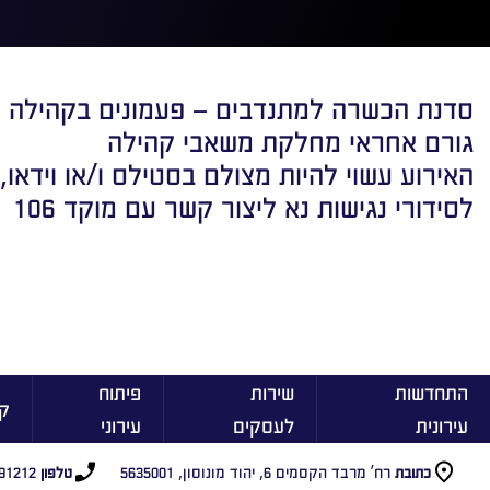
סדנת הכשרה למתנדבים – פעמונים בקהילה
גורם אחראי מחלקת משאבי קהילה
האירוע עשוי להיות מצולם בסטילס ו/או וידאו,
לסידורי נגישות נא ליצור קשר עם מוקד 106
התחדשות
שירות
פיתוח
ק
עירונית
לעסקים
עירוני
רח’ מרבד הקסמים 6, יהוד מונוסון, 5635001
91212
כתובת
טלפון