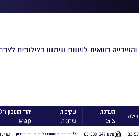
 והעירייה רשאית לעשות שימוש בצילומים לצרכיה
מערכת
שקיפות
יהוד מונוסו
הילה
GIS
עירונית
Map
03-53
03-5391247
מדיניו
פקס
© כל הזכויות שמורות לעיריית יהוד-מונוסון