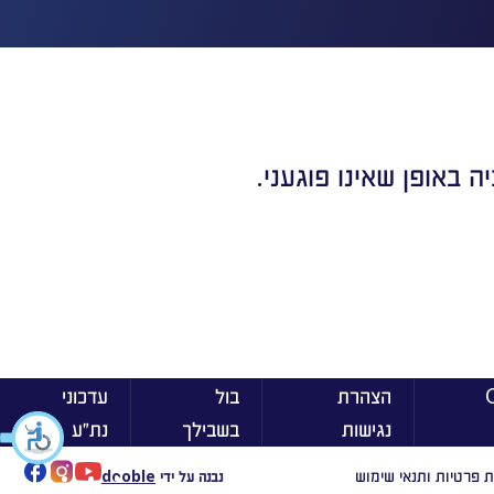
 באופן שאינו פוגעני.
ן On
הצהרת
בול
עדכוני
נגישות
בשבילך
נת״ע
ת פרטיות ותנאי שימוש
נבנה על ידי
dooble