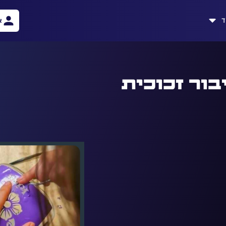
ד
א
בור זכוכית