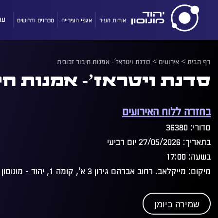
אודות העיר
אגפי העירייה
מכרזים ודרושים
עו
דף הבית
>
אירועים
>
סדנת ויטראז’- אמנות חיבור זכוכית
סדנת ויטראז’- אמנות חי
בחזרה ללוח האירועים
סדורי: 36380
בתאריך: 27/05/2026 יום רביעי
בשעה: 17:00
מיקום: מייקלאב. רחוב אברהם גירון 3 א', קומה 1, יהוד - מונוסון
שמירה ביומן