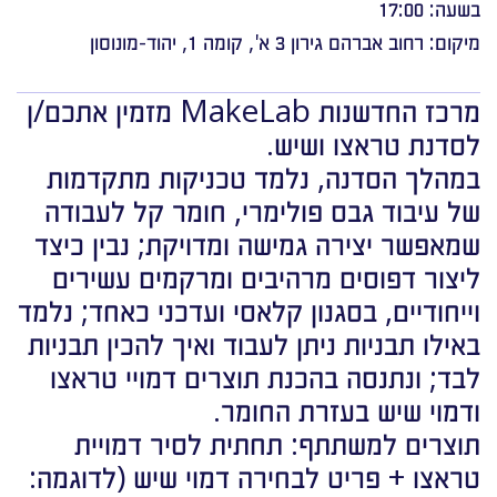
בשעה: 17:00
מיקום: רחוב אברהם גירון 3 א', קומה 1, יהוד-מונוסון
מרכז החדשנות MakeLab מזמין אתכם/ן
לסדנת טראצו ושיש.
במהלך הסדנה, נלמד טכניקות מתקדמות
של עיבוד גבס פולימרי, חומר קל לעבודה
שמאפשר יצירה גמישה ומדויקת; נבין כיצד
ליצור דפוסים מרהיבים ומרקמים עשירים
וייחודיים, בסגנון קלאסי ועדכני כאחד; נלמד
באילו תבניות ניתן לעבוד ואיך להכין תבניות
לבד; ונתנסה בהכנת תוצרים דמויי טראצו
ודמוי שיש בעזרת החומר.
תוצרים למשתתף: תחתית לסיר דמויית
טראצו + פריט לבחירה דמוי שיש (לדוגמה: