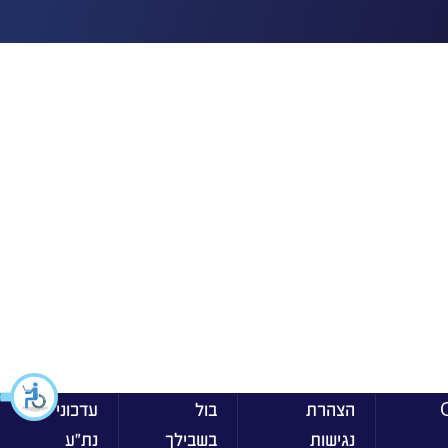
ן On
הצהרת
בול
עדכוני
נגישות
בשבילך
נת״ע