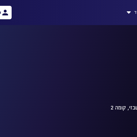
ד
א
זי, קומה 2