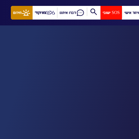
יזור אישי
SOS ישובי
דברו איתנו
מוקד
חירום