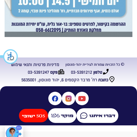
מדיניות פרטיות ותנאי שימוש
© כל הזכויות שמורות לעיריית יהוד-מונוסון
03-5391247
03-5391212
טלפון
פקס
רח’ מרבד הקסמים 6, יהוד מונוסון, 5635001
כתובת
דברו איתנו
מוקד
SOS ישובי