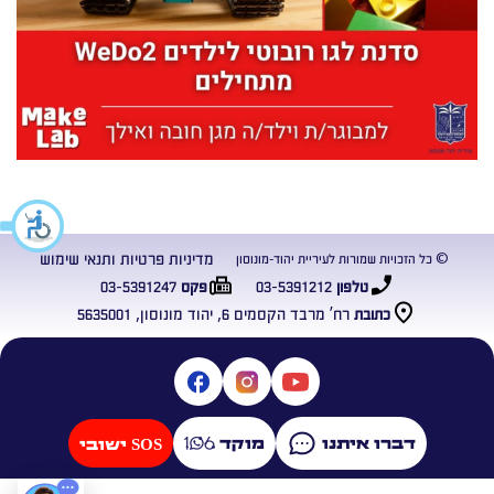
מדיניות פרטיות ותנאי שימוש
© כל הזכויות שמורות לעיריית יהוד-מונוסון
03-5391247
03-5391212
טלפון
פקס
רח’ מרבד הקסמים 6, יהוד מונוסון, 5635001
כתובת
דברו איתנו
מוקד
SOS ישובי