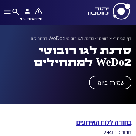
חירום
איזור אישי
דף הבית
>
אירועים
>
סדנת לגו רובוטי WeDo2 למתחילים
סדנת לגו רובוטי
WeDo2 למתחילים
שמירה ביומן
בחזרה ללוח האירועים
סדורי: 29401