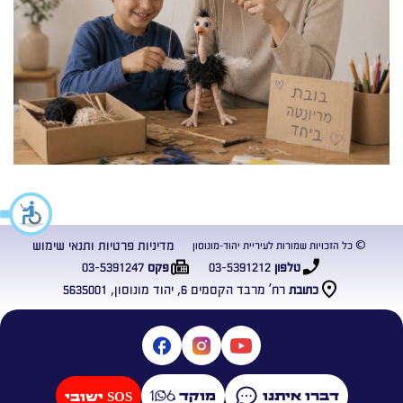
מדיניות פרטיות ותנאי שימוש
© כל הזכויות שמורות לעיריית יהוד-מונוסון
03-5391247
03-5391212
טלפון
פקס
רח’ מרבד הקסמים 6, יהוד מונוסון, 5635001
כתובת
דברו איתנו
מוקד
SOS ישובי