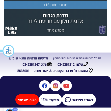
מדיניות פרטיות ותנאי שימוש
© כל הזכויות שמורות לעיריית יהוד-מונוסון
03-5391247
03-5391212
טלפון
פקס
רח’ מרבד הקסמים 6, יהוד מונוסון, 5635001
כתובת
דברו איתנו
מוקד
SOS ישובי