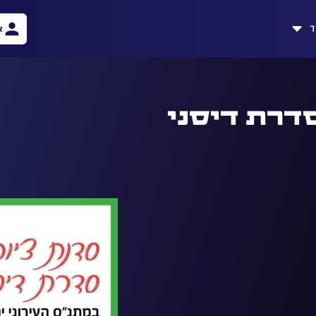
ד
א
סדרת דיסני