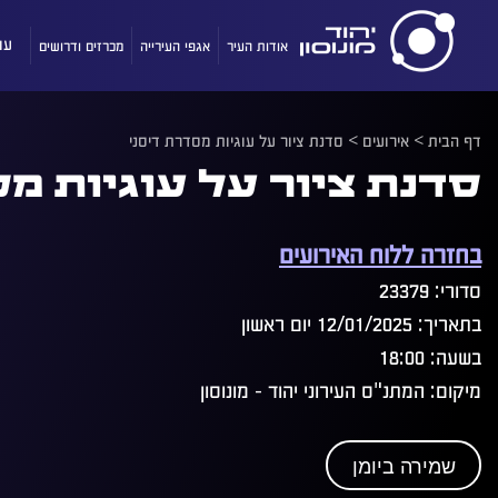
אודות העיר
אגפי העירייה
מכרזים ודרושים
עו
דף הבית
>
אירועים
>
סדנת ציור על עוגיות מסדרת דיסני
סדנת ציור על עוגיות מ
בחזרה ללוח האירועים
סדורי: 23379
בתאריך: 12/01/2025 יום ראשון
בשעה: 18:00
מיקום: המתנ"ס העירוני יהוד - מונוסון
שמירה ביומן