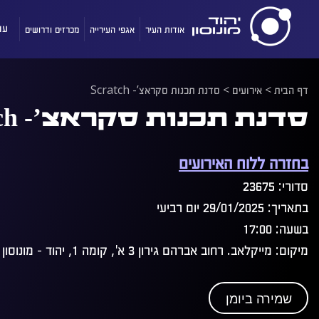
אודות העיר
אגפי העירייה
מכרזים ודרושים
עו
דף הבית
>
אירועים
>
סדנת תכנות סקראצ’- Scratch
סדנת תכנות סקראצ’- Scratch
בחזרה ללוח האירועים
סדורי: 23675
בתאריך: 29/01/2025 יום רביעי
בשעה: 17:00
מיקום: מייקלאב. רחוב אברהם גירון 3 א', קומה 1, יהוד - מונוסון
שמירה ביומן