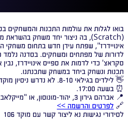
בואו לגלות את עולמות התכנות והמשחקים בס
(Scratch), בה ניצור יחד משחק בהשרא
אינויידרז", שפתח עידן חדש בתחום משחקי הו
לדורות של מפתחים ומשחקים. בסדנה נלמד 
סקראצ' כדי לדמות את ספייס אינויידרז, נבין
תכנות ונשחק ביחד במשחק שתכנתנו.
👋 לילדים בגילאי 8-10. לא נדרש ניסיון מוקדם.
⏰ בשעה 17:00.
📍 אברהם גירון 3, יהוד-מונוסון, או "מייקלאב" בוויז/במוביט
🔗
לפרטים והרשמה >>
לסידורי נגישות נא ליצור קשר עם מוקד 106