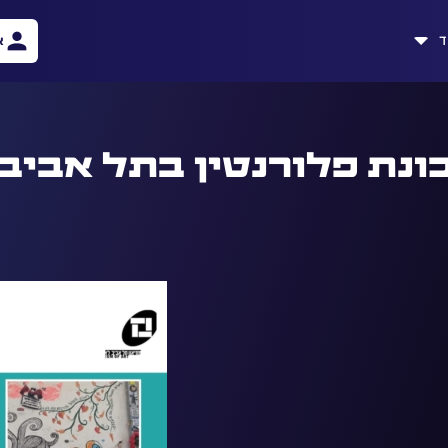
ד
א
ונת פלורנטין בתל אביב