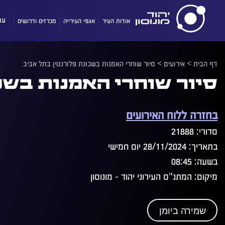
אודות העיר
אגפי העירייה
מכרזים ודרושים
עו
דף הבית
>
אירועים
>
סיור שוחרי האמנות בשכונת פלורנטין בתל אביב
סיור שוחרי האמנות בשכ
בחזרה ללוח האירועים
סדורי: 21888
בתאריך: 28/11/2024 יום חמישי
בשעה: 08:45
מיקום: המתנ"ס העירוני יהוד - מונוסון
שמירה ביומן