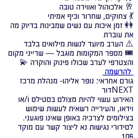
🥂 אלכוהול ואווירה טובה
💃 צחוקים, שחרור וכיף אמיתי
👭 זמן איכות עם נשים שמבינות בדיוק מה
את עוברת
⚠️ הערב מיועד לנשות מילואים בלבד
🎟️ מספר המקומות מוגבל — שרייני מקום
והצטרפי לערב שכולו פינוק והוקרה 💫
להרשמה
גורם אחראי: נופר אליהו- מנהלת מרכז
NEXTדור
האירוע עשוי להיות מצולם בסטילס ו/או
וידאו, והעירייה רשאית לעשות שימוש
בצילומים לצרכיה באופן שאינו פוגעני.
לסידורי נגישות נא ליצור קשר עם מוקד
106