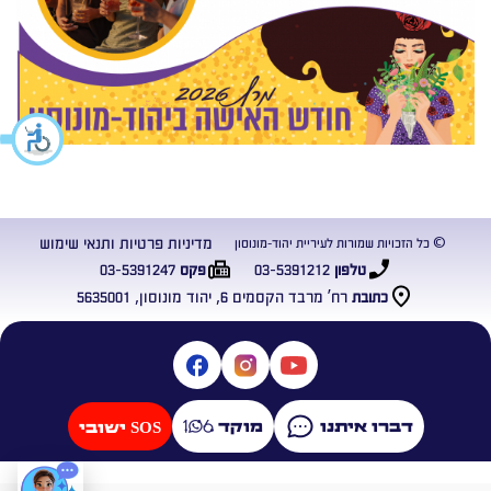
מדיניות פרטיות ותנאי שימוש
© כל הזכויות שמורות לעיריית יהוד-מונוסון
03-5391247
03-5391212
טלפון
פקס
רח’ מרבד הקסמים 6, יהוד מונוסון, 5635001
כתובת
דברו איתנו
מוקד
SOS ישובי