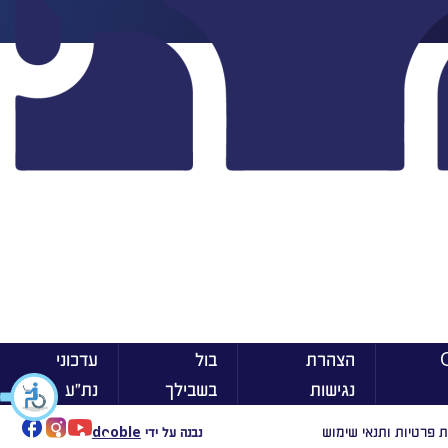
ן On
הצהרת
בול
עדכוני
נגישות
בשבילך
נת״ע
ת פרטיות ותנאי שימוש
נבנה על ידי
dooble