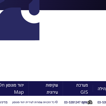
מערכת
שקיפות
יהוד מונוסו
הילה
GIS
עירונית
Map
03-53
03-5391247
מדיניו
פקס
© כל הזכויות שמורות לעיריית יהוד-מונוסון