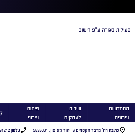
פעילות סגורה ע"פ רישום
התחדשות
שירות
פיתוח
ק
עירונית
לעסקים
עירוני
רח’ מרבד הקסמים 6, יהוד מונוסון, 5635001
91212
כתובת
טלפון