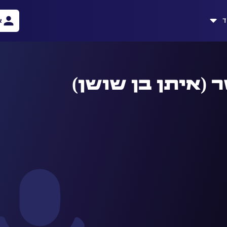
ד
א
 (איתן בן שושן)