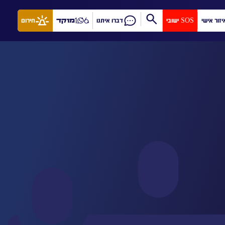
יזור אישי
SOS ישובי
דברו איתנו
מוקד
חירום