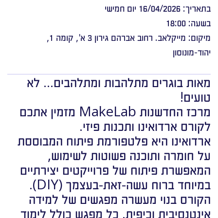
בתאריך: 16/04/2026 יום חמישי
בשעה: 18:00
מיקום: מייקלאב. רחוב אברהם גירון 3 א', קומה 1,
יהוד-מונוסון
מאות בוגרים מתלהבות ומתלהבים… לא
טועים!
מרכז החדשנות MakeLab מזמין אתכם
לקורס ארדואינו ותכנות פיזי.
ארדואינו היא פלטפורמת פיתוח המבוססת
על חומרה ותוכנה פשוטות לשימוש,
המאפשרת פיתוח של פרוייקטים יצירתיים
במיוחד ברוח עשה-זאת-בעצמך (DIY).
הקורס בנוי מעשרה מפגשים של למידה
אינטנסיבית וכיפית. כל מפגש כולל לימוד