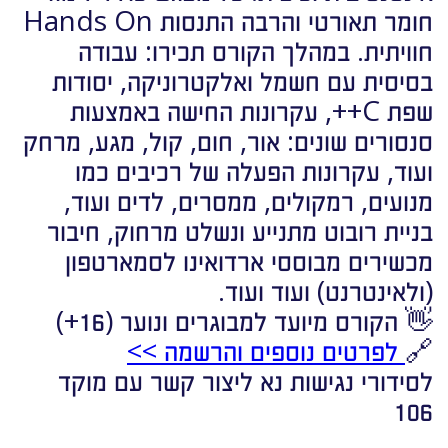
חומר תאורטי והרבה התנסות Hands On
חוויתית. במהלך הקורס תכירו: עבודה
בסיסית עם חשמל ואלקטרוניקה, יסודות
שפת C++, עקרונות החישה באמצעות
סנסורים שונים: אור, חום, קול, מגע, מרחק
ועוד, עקרונות הפעלה של רכיבים כמו
מנועים, רמקולים, ממסרים, לדים ועוד,
בניית רובוט מתנייע ונשלט מרחוק, חיבור
מכשירים מבוססי ארדואינו לסמארטפון
(ולאינטרנט) ועוד ועוד.
👋 הקורס מיועד למבוגרים ונוער (16+)
🔗
לפרטים נוספים והרשמה >>
לסידורי נגישות נא ליצור קשר עם מוקד
106