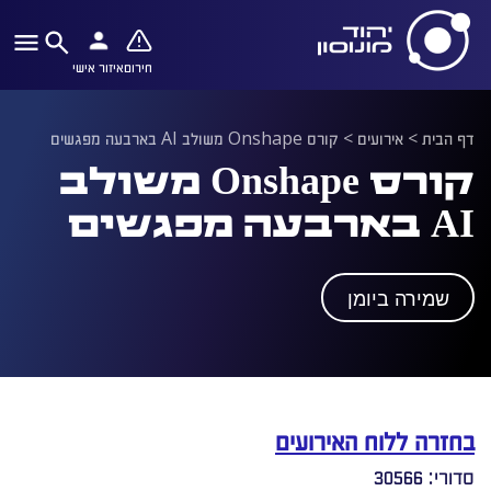
חירום
איזור אישי
דף הבית
>
אירועים
>
קורס Onshape משולב AI בארבעה מפגשים
קורס Onshape משולב
AI בארבעה מפגשים
שמירה ביומן
בחזרה ללוח האירועים
סדורי: 30566