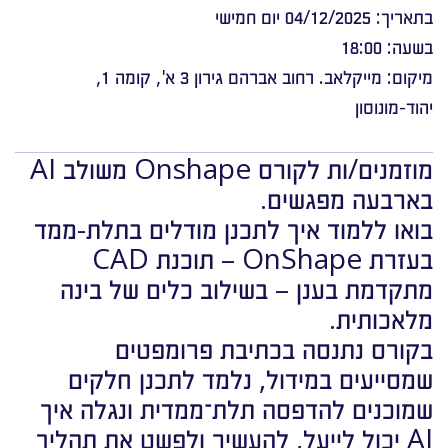
בתאריך: 04/12/2025 יום חמישי
בשעה: 18:00
מיקום: מייקלאב. רחוב אברהם גירון 3 א', קומה 1,
יהוד-מונוסון
מוזמנים/ות לקורס Onshape משולב AI
בארבעה מפגשים.
בואו ללמוד איך לתכנן מודלים בתלת-ממד
בעזרת OnShape – תוכנת CAD
מתקדמת בענן – בשילוב כלים של בינה
מלאכותית.
בקורס נתנסה בכתיבת פרומפטים
שמסייעים במידול, נלמד לתכנן חלקים
שמוכנים להדפסה תלת־ממדית ונגלה איך
AI יכול לייעל, להעשיר ולפשט את תהליך