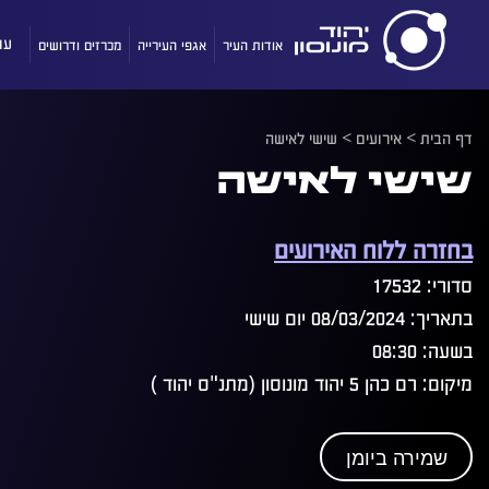
אודות העיר
אגפי העירייה
מכרזים ודרושים
עו
דף הבית
>
אירועים
>
שישי לאישה
שישי לאישה
בחזרה ללוח האירועים
סדורי: 17532
בתאריך: 08/03/2024 יום שישי
בשעה: 08:30
מיקום: רם כהן 5 יהוד מונוסון (מתנ"ס יהוד )
שמירה ביומן