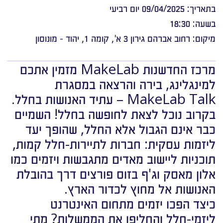
בתאריך: 09/04/2025 יום רביעי
בשעה: 18:30
מיקום: רחוב אברהם גירון 3 א', קומה 1, יהוד - מונוסון
מרכז החדשנות MakeLab מזמין אתכם
למינגלינג, בירה והרצאה במסגרת
MakeLab Talk – עתיד האנושות בחלל.
בקרוב נוכל לצאת לחופשה בחלל! השמיים
כבר אינם הגבול אלא החלל, שהופך יעד
ליזמות עסקית: חברות לתיירות-חלל קמות,
תוכניות ליישוב מאדים מתגבשות ויזמים כמו
אלון מאסק וג'ף בזוס פורצים דרך בהובלת
האנושות אל מחוץ לכדור הארץ.
כיצד הפכו יזמים מתחום האינטרנט
ליזמי-חלל והחליפו את הממשלות? מתי