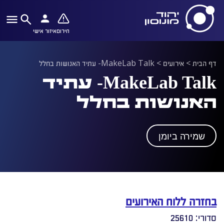
חירום
איזור אישי
דף הבית
>
אירועים
>
MakeLab Talk- עתיד האנושות בחלל
MakeLab Talk- עתיד
האנושות בחלל
שמירה ביומן
בחזרה ללוח האירועים
סדורי: 25610