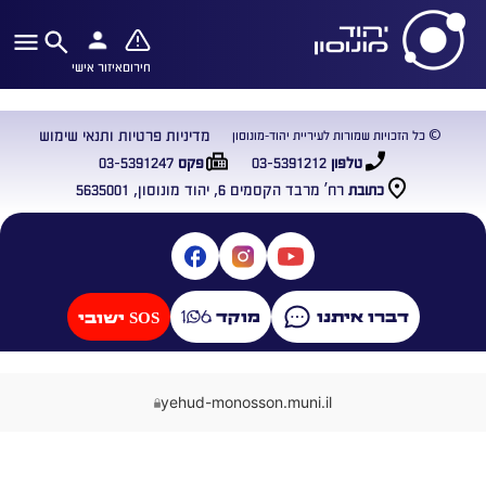
חירום
איזור אישי
מדיניות פרטיות ותנאי שימוש
© כל הזכויות שמורות לעיריית יהוד-מונוסון
03-5391247
03-5391212
טלפון
פקס
רח’ מרבד הקסמים 6, יהוד מונוסון, 5635001
כתובת
דברו איתנו
מוקד
SOS ישובי
yehud-monosson.muni.il