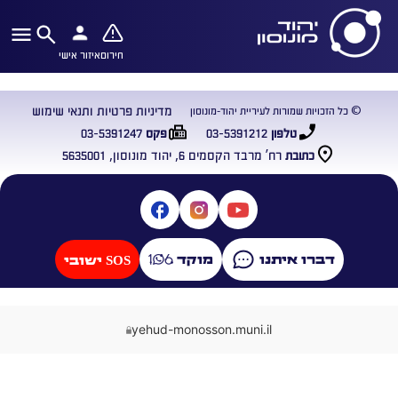
חירום
איזור אישי
מדיניות פרטיות ותנאי שימוש
© כל הזכויות שמורות לעיריית יהוד-מונוסון
03-5391247
03-5391212
טלפון
פקס
רח’ מרבד הקסמים 6, יהוד מונוסון, 5635001
כתובת
דברו איתנו
מוקד
SOS ישובי
yehud-monosson.muni.il