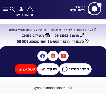
חירום
איזור אישי
מדיניות פרטיות ותנאי שימוש
© כל הזכויות שמורות לעיריית יהוד-מונוסון
03-5391247
03-5391212
טלפון
פקס
רח’ מרבד הקסמים 6, יהוד מונוסון, 5635001
כתובת
דברו איתנו
מוקד
SOS ישובי
yehud-monosson.muni.il